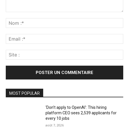
Commenter
:
No
:*
Ema
:*
Sit
:
MOST POPULAR
‘Don’t apply to OpenAI’: This hiring
platform CEO sees 2,539 applicants for
every 10 jobs
août 7, 2026