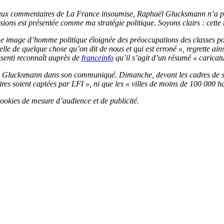
 aux commentaires de La France insoumise, Raphaël Glucksmann n’a pa
sions est présentée comme ma stratégie politique. Soyons clairs : cette 
’une image d’homme politique éloignée des préoccupations des classes pop
ielle de quelque chose qu’on dit de nous et qui est erroné », regrette a
senti reconnaît auprès de
franceinfo
qu’il s’agit d’un résumé « caricatu
haël Glucksmann dans son communiqué. Dimanche, devant les cadres de son
aires soient captées par LFI », ni que les « villes de moins de 100 000
 cookies de mesure d’audience et de publicité.