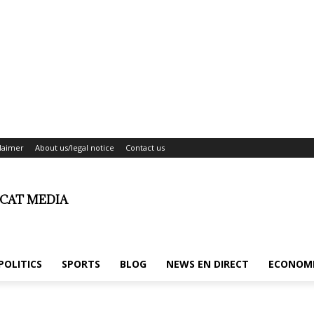
laimer
About us/legal notice
Contact us
ICAT MEDIA
POLITICS
SPORTS
BLOG
NEWS EN DIRECT
ECONOM