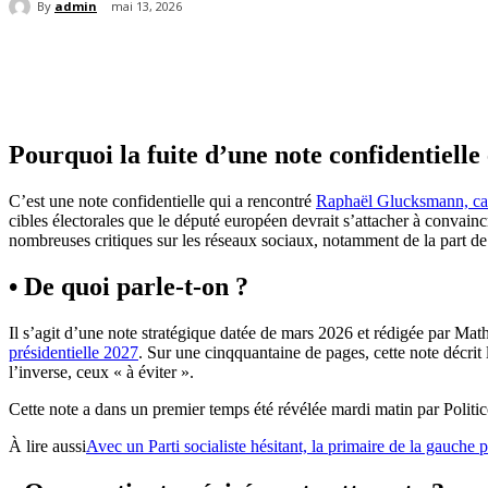
By
admin
mai 13, 2026
Partager
Pourquoi la fuite d’une note confidentiel
C’est une note confidentielle qui a rencontré
Raphaël Glucksmann, cand
cibles électorales que le député européen devrait s’attacher à convainc
nombreuses critiques sur les réseaux sociaux, notamment de la part d
• De quoi parle-t-on ?
Il s’agit d’une note stratégique datée de mars 2026 et rédigée par 
présidentielle 2027
. Sur une cinqquantaine de pages, cette note décrit 
l’inverse, ceux « à éviter ».
Cette note a dans un premier temps été révélée mardi matin par Politi
À lire aussi
Avec un Parti socialiste hésitant, la primaire de la gauche