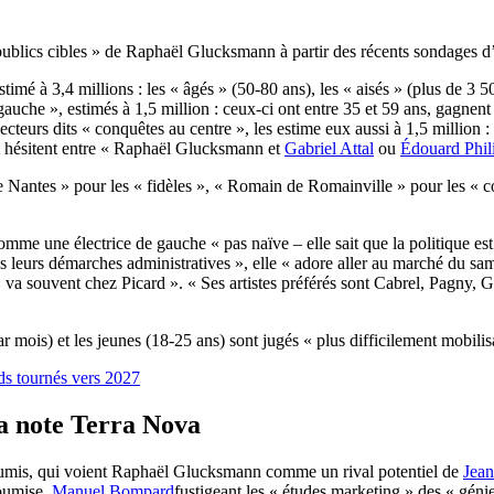
publics cibles » de Raphaël Glucksmann à partir des récents sondages d’i
estimé à 3,4 millions : les « âgés » (50-80 ans), les « aisés » (plus de 
gauche », estimés à 1,5 million : ceux-ci ont entre 35 et 59 ans, gagnent
électeurs dits « conquêtes au centre », les estime eux aussi à 1,5 million :
 et hésitent entre « Raphaël Glucksmann et
Gabriel Attal
ou
Édouard Phil
e de Nantes » pour les « fidèles », « Romain de Romainville » pour les 
 comme une électrice de gauche « pas naïve – elle sait que la politique e
s leurs démarches administratives », elle « adore aller au marché du sa
t « va souvent chez Picard ». « Ses artistes préférés sont Cabrel, Pagn
ar mois) et les jeunes (18-25 ans) sont jugés « plus difficilement mobili
rds tournés vers 2027
la note Terra Nova
soumis, qui voient Raphaël Glucksmann comme un rival potentiel de
Jea
soumise,
Manuel Bompard
fustigeant les « études marketing » des « gén