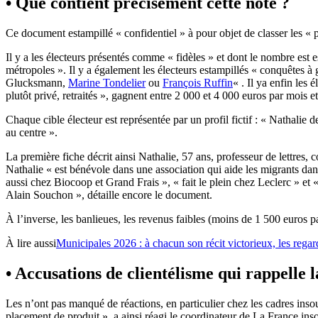
• Que contient précisément cette note ?
Ce document estampillé « confidentiel » à pour objet de classer les « 
Il y a les électeurs présentés comme « fidèles » et dont le nombre est 
métropoles ». Il y a également les électeurs estampillés « conquêtes à 
Glucksmann,
Marine Tondelier
ou
François Ruffin
« . Il ya enfin les 
plutôt privé, retraités », gagnent entre 2 000 et 4 000 euros par mois
Chaque cible électeur est représentée par un profil fictif : « Nathali
au centre ».
La première fiche décrit ainsi Nathalie, 57 ans, professeur de lettres,
Nathalie « est bénévole dans une association qui aide les migrants dan
aussi chez Biocoop et Grand Frais », « fait le plein chez Leclerc » e
Alain Souchon », détaille encore le document.
À l’inverse, les banlieues, les revenus faibles (moins de 1 500 euros p
À lire aussi
Municipales 2026 : à chacun son récit victorieux, les rega
• Accusations de clientélisme qui rappelle 
Les n’ont pas manqué de réactions, en particulier chez les cadres in
placement de produit », a ainsi réagi le coordinateur de La France in