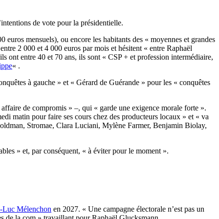
ntentions de vote pour la présidentielle.
3 500 euros mensuels), ou encore les habitants des « moyennes et grandes
 entre 2 000 et 4 000 euros par mois et hésitent « entre Raphaël
 ils ont entre 40 et 70 ans, ils sont « CSP + et profession intermédiaire,
ippe
« .
« conquêtes à gauche » et « Gérard de Guérande » pour les « conquêtes
st affaire de compromis » –, qui « garde une exigence morale forte ».
medi matin pour faire ses cours chez des producteurs locaux » et « va
y, Goldman, Stromae, Clara Luciani, Mylène Farmer, Benjamin Biolay,
sables » et, par conséquent, « à éviter pour le moment ».
n-Luc Mélenchon
en 2027. « Une campagne électorale n’est pas un
ies de la com » travaillant pour Raphaël Glucksmann.