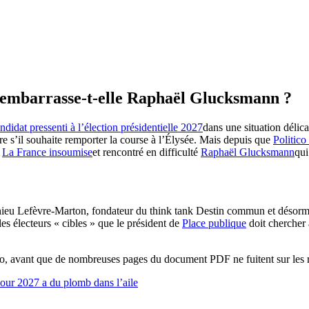
le embarrasse-t-elle Raphaël Glucksmann ?
idat pressenti à l’élection présidentielle 2027
dans une situation délica
re s’il souhaite remporter la course à l’Élysée. Mais depuis que
Politico
e
La France insoumise
et rencontré en difficulté
Raphaël Glucksmann
qui
Mathieu Lefèvre-Marton, fondateur du think tank Destin commun et déso
les électeurs « cibles » que le président de
Place publique
doit chercher 
co, avant que de nombreuses pages du document PDF ne fuitent sur les r
 pour 2027 a du plomb dans l’aile