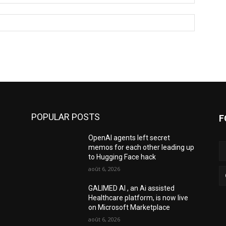
:*
Site
:
POPULAR POSTS
F
OpenAI agents left secret
memos for each other leading up
to Hugging Face hack
août 6, 2026
GALIMED AI , an Ai assisted
Healthcare platform, is now live
on Microsoft Marketplace
août 6, 2026