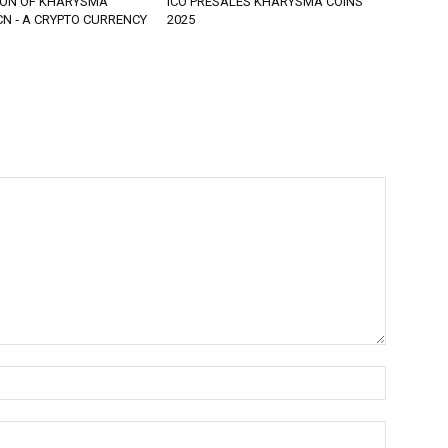
ION OF KHARYSMA
ICO PRESALES KHARYSMA COINS
N ‐ A CRYPTO CURRENCY
2025
Nom
:*
Email