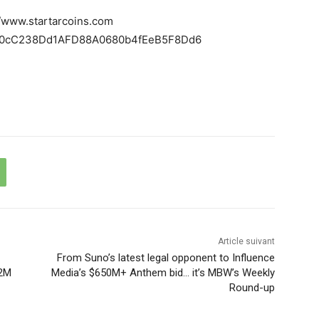
://www.startarcoins.com
9c90cC238Dd1AFD88A0680b4fEeB5F8Dd6
Article suivant
From Suno’s latest legal opponent to Influence
32M
Media’s $650M+ Anthem bid… it’s MBW’s Weekly
Round-up