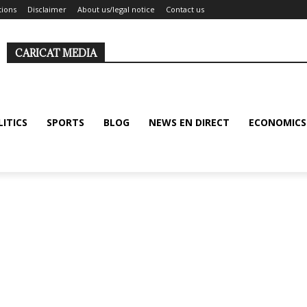
tions
Disclaimer
About us/legal notice
Contact us
CARICAT MEDIA
LITICS
SPORTS
BLOG
NEWS EN DIRECT
ECONOMICS