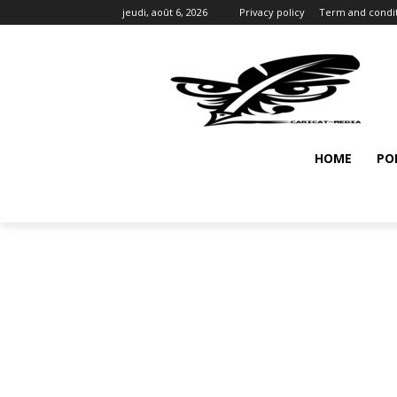
jeudi, août 6, 2026
Privacy policy
Term and condi
HOME
PO