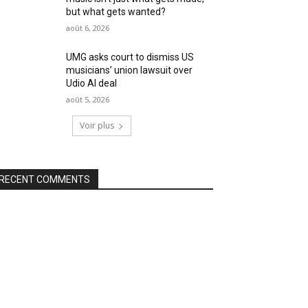
but what gets wanted?
août 6, 2026
UMG asks court to dismiss US
musicians’ union lawsuit over
Udio AI deal
août 5, 2026
Voir plus
RECENT COMMENTS