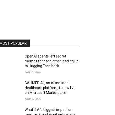
MOST POPULAR
OpenAI agents left secret
memos for each other leading up
to Hugging Face hack
août 6, 2026
GALIMED AI , an Ai assisted
Healthcare platform, is now live
on Microsoft Marketplace
août 6, 2026
What if AI’s biggest impact on
music isn’t just what gets made,