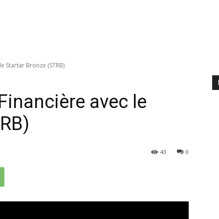
le Startar Bronze (STRB)
 Financière avec le
TRB)
43
0