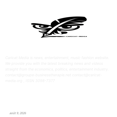
ABOUT US
Caricat Media is news, entertainment, music fashion website.
We provide you with the latest breaking news and videos
straight from the economics, politics, entertainment industry.
contact@groupe-businesstherapie.net contact@caricat-
media.org , ISSN 3098-7377
POPULAR POSTS
Flesh-eating bacteria infections surge along the Gulf Coast with
five deaths reported in Louisiana
août 9, 2026