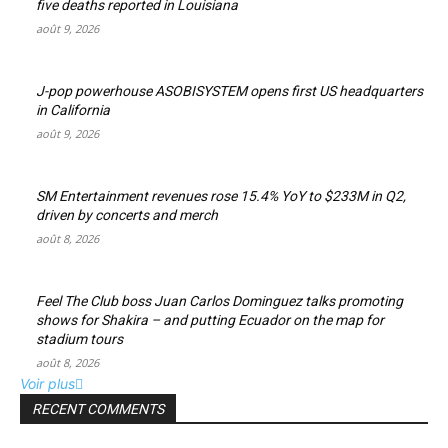
five deaths reported in Louisiana
août 9, 2026
J-pop powerhouse ASOBISYSTEM opens first US headquarters
in California
août 9, 2026
SM Entertainment revenues rose 15.4% YoY to $233M in Q2,
driven by concerts and merch
août 8, 2026
Feel The Club boss Juan Carlos Dominguez talks promoting
shows for Shakira – and putting Ecuador on the map for
stadium tours
août 8, 2026
Voir plus
RECENT COMMENTS