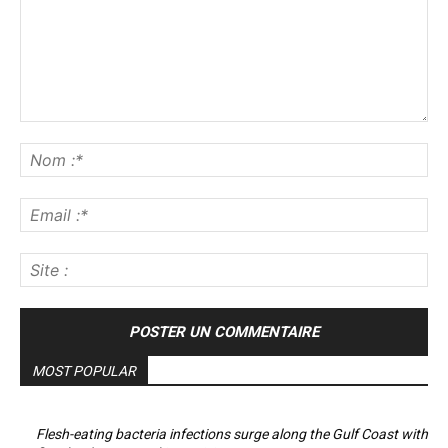
Commenter
:
No
:*
Ema
:*
Sit
:
MOST POPULAR
Flesh-eating bacteria infections surge along the Gulf Coast with