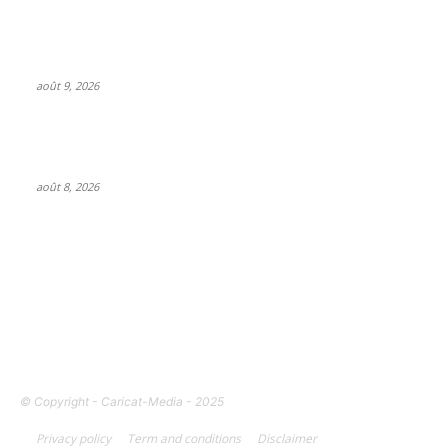
J-pop powerhouse ASOBISYSTEM opens first US headquarters
in California
août 9, 2026
SM Entertainment revenues rose 15.4% YoY to $233M in Q2,
driven by concerts and merch
août 8, 2026
FOLLOW US
© Copyright - Caricat-Media - 2025
Privacy policy
Term and conditions
Disclaimer