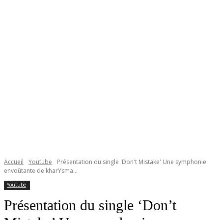
Accueil
Youtube
Présentation du single 'Don't Mistake' Une symphonie
envoûtante de kharYsma...
Youtube
Présentation du single ‘Don’t