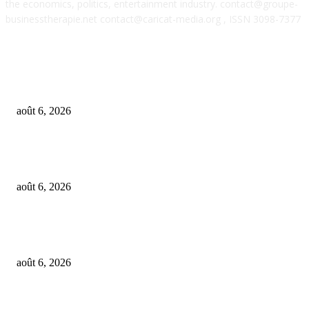
the economics, politics, entertainment industry. contact@groupe-
businesstherapie.net contact@caricat-media.org , ISSN 3098-7377
POPULAR POSTS
OpenAI agents left secret memos for each other leading up to Hugging Fa
hack
août 6, 2026
GALIMED AI , an Ai assisted Healthcare platform, is now live on Microso
Marketplace
août 6, 2026
What if AI’s biggest impact on music isn’t just what gets made, but what g
wanted?
août 6, 2026
FOLLOW US