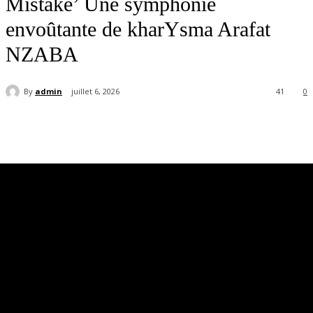
Mistake’ Une symphonie
envoûtante de kharYsma Arafat
NZABA
By
admin
juillet 6, 2026
41
0