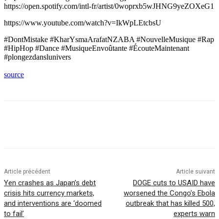
https://open.spotify.com/intl-fr/artist/0woprxb5wJHNG9yeZOXeG1
https://www.youtube.com/watch?v=IkWpLEtcbsU
#DontMistake #KharYsmaArafatNZABA #NouvelleMusique #Rap
#HipHop #Dance #MusiqueEnvoûtante #ÉcouteMaintenant
#plongezdanslunivers
source
Article précédent
Article suivant
Yen crashes as Japan’s debt
DOGE cuts to USAID have
crisis hits currency markets,
worsened the Congo’s Ebola
and interventions are ‘doomed
outbreak that has killed 500,
to fail’
experts warn