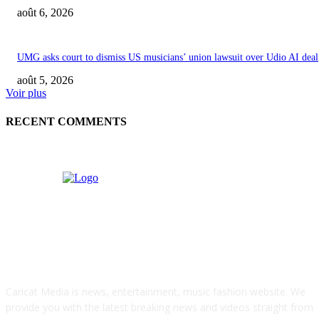
août 6, 2026
UMG asks court to dismiss US musicians’ union lawsuit over Udio AI deal
août 5, 2026
Voir plus
RECENT COMMENTS
ABOUT US
Caricat Media is news, entertainment, music fashion website. We
provide you with the latest breaking news and videos straight from